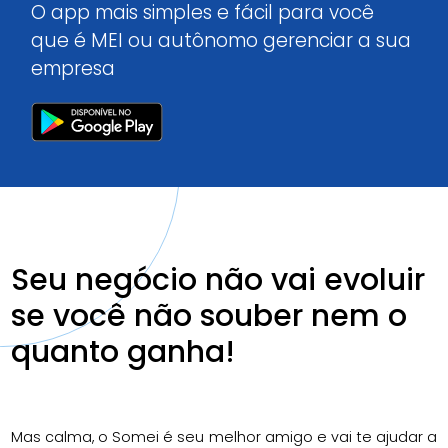
O app mais simples e fácil para você
Central de ajuda
que é MEI
ou autônomo gerenciar a sua
empresa
BAIXAR O SOMEI
Seu negócio não vai
evoluir
se você não souber
nem o
quanto ganha!
Mas calma, o Somei é seu melhor amigo e vai te ajudar a